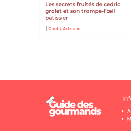
onne la
Les secrets fruités de cedric
ec un
grolet et son trompe-l’œil
pâtissier
|
Chef / Artisans
In
A
M