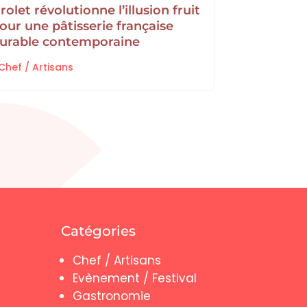
rolet révolutionne l’illusion fruit
Gastronom
our une pâtisserie française
de mauro 
urable contemporaine
terroir et 
|
Chef / Artisans
Chef / Arti
Catégories
Chef / Artisans
Evènement / Festival
Gastronomie