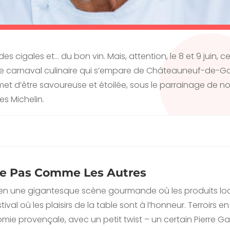
es cigales et… du bon vin. Mais, attention, le 8 et 9 juin, 
able carnaval culinaire qui s’empare de Châteauneuf-de-Ga
et d’être savoureuse et étoilée, sous le parrainage de no
es Michelin.
ue Pas Comme Les Autres
n une gigantesque scène gourmande où les produits locaux 
stival où les plaisirs de la table sont à l’honneur. Terroirs 
ie provençale, avec un petit twist – un certain Pierre Ga