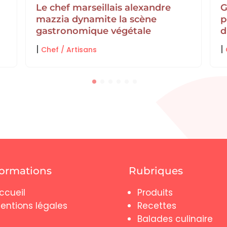
Le chef marseillais alexandre
G
mazzia dynamite la scène
p
gastronomique végétale
d
|
|
Chef / Artisans
formations
Rubriques
ccueil
Produits
entions légales
Recettes
Balades culinaire